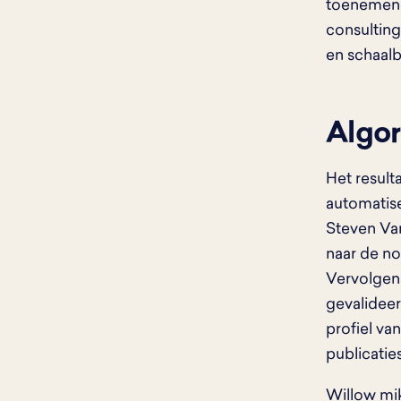
toenemende
consulting
en schaalb
Algo
Het result
automatise
Steven Van
naar de no
Vervolgen
gevalideer
profiel va
publicatie
Willow mik