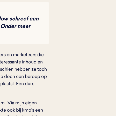
ow schreef een
. Onder meer
ders en marketeers die
nteressante inhoud en
sschien hebben ze toch
, ze doen een beroep op
plaatst. Een dure
. ‘Via mijn eigen
kte ook bij kmo’s een