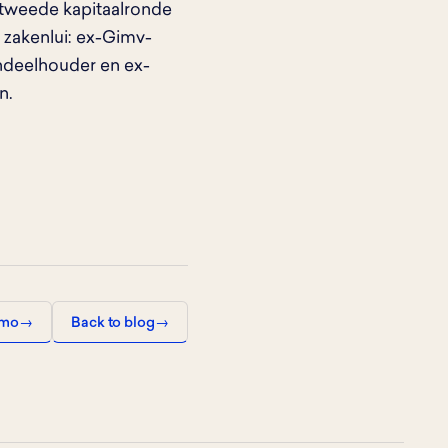
n tweede kapitaalronde
n zakenlui: ex-Gimv-
ndeelhouder en ex-
n.
emo
Back to blog