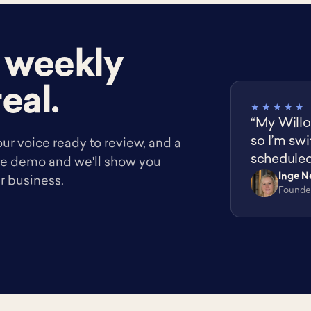
 weekly
eal.
★★★★★
“My Willo
so I’m swi
our voice ready to review, and a
scheduled
ee demo and we'll show you
Inge N
ur business.
IN
Founder