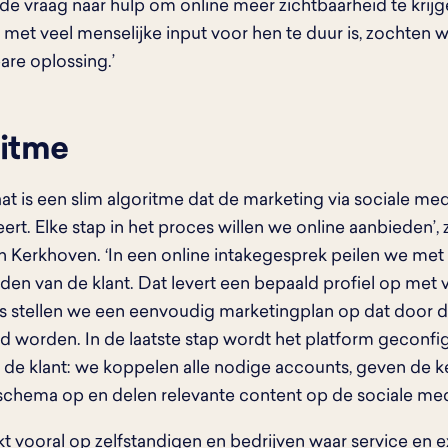
 vraag naar hulp om online meer zichtbaarheid te krijg
 met veel menselijke input voor hen te duur is, zochten
are oplossing.’
ritme
aat is een slim algoritme dat de marketing via sociale me
ert. Elke stap in het proces willen we online aanbieden’
 Kerkhoven. ‘In een online intakegesprek peilen we met
den van de klant. Dat levert een bepaald profiel op me
s stellen we een eenvoudig marketingplan op dat door d
d worden. In de laatste stap wordt het platform geconfi
n de klant: we koppelen alle nodige accounts, geven de k
schema op en delen relevante content op de sociale media
t vooral op zelfstandigen en bedrijven waar service en e