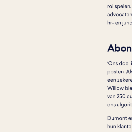
rol spele
advocaten 
hr- en jur
Abon
‘Ons doel 
posten. Al
een zekere
Willow bi
van 250 eu
ons algori
Dumont en
hun klante