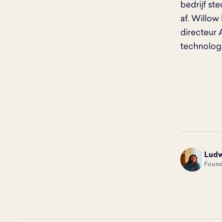
bedrijf st
af. Willow
directeur
technologi
Lud
LD
Found