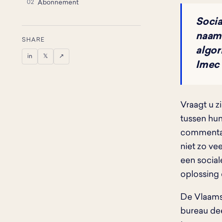
Abonnement
Socia
naam
SHARE
algor
in
𝕏
↗
Imec 
Vraagt u z
tussen hun
commentar
niet zo ve
een social
oplossing 
De Vlaams
bureau dee