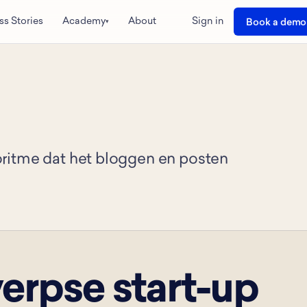
ss Stories
Academy
About
Sign in
Book a demo
▾
ritme dat het bloggen en posten
erpse start-up