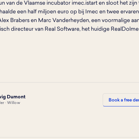
eun van de Vlaamse incubator imec.istart en sloot het zij
 haalde een half miljoen euro op bij Imec en twee ervare
 Alex Brabers en Marc Vanderheyden, een voormalige aa
sch directeur van Real Software, het huidige RealDolme
wig Dumont
Book a free d
er · Willow