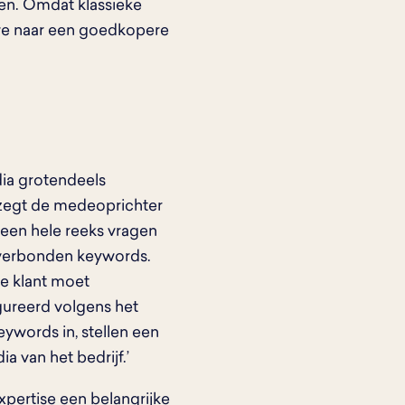
en. Omdat klassieke
 we naar een goedkopere
dia grotendeels
, zegt de medeoprichter
 een hele reeks vragen
t verbonden keywords.
e klant moet
gureerd volgens het
eywords in, stellen een
 van het bedrijf.’
xpertise een belangrijke