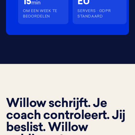
15
EU
min
OM EEN WEEK TE
SERVERS · GDPR
BEOORDELEN
STANDAARD
Willow schrijft. Je
coach controleert. Jij
beslist. Willow