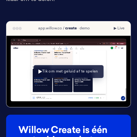
app.willow.co /
create
· demo
▶ Live
Tik om met geluid af te spelen
Willow Create is één