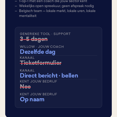
1-op-1 met een coach die jouw sector kent
Wekelijks open spreekuur, geen afspraak nodig
Belgisch team — lokale markt, lokale uren, lokale
mentaliteit
GENERIEKE TOOL · SUPPORT
3–5 dagen
WILLOW · JOUW COACH
Dezelfde dag
KANAAL
Ticketformulier
KANAAL
Direct bericht · bellen
KENT JOUW BEDRIJF
Nee
KENT JOUW BEDRIJF
Op naam