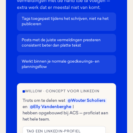
vermeldingen met de hand toe te voegen —
extra werk dat er meestal niet van komt.
Tags toegepast tijdens het schrijven, niet na het
publiceren
Posts met de juiste vermeldingen presteren
consistent beter dan platte tekst
Werkt binnen je normale goedkeurings- en
planningsflow
WILLOW · CONCEPT VOOR LINKEDIN
Trots om te delen wat
@Wouter Scholiers
en
@Elly Vandenberghe
|
hebben opgebouwd bij ACS — proficiat aan
het hele team.
TAG EEN LINKEDIN-PROFIEL