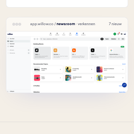
app.willow.co /
newsroom
· verkennen
7 nieuw