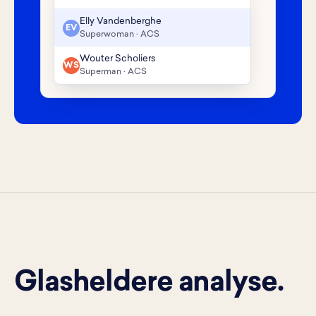
Elly Vandenberghe
EV
Superwoman · ACS
Wouter Scholiers
WS
Superman · ACS
Glasheldere analyse.