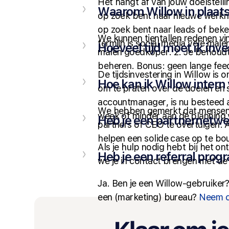
Het hangt af van jouw doelstellin
Waarom Willow in plaat
op zoek bent naar nieuwe werknem
op zoek bent naar leads of beke
We kunnen tientallen redenen vin
termijn is social media vele mal
Hoeveel tijd moet ik inv
malen goedkoper. 2. Je behoudt d
beheren. Bonus: geen lange fe
De tijdsinvestering in Willow is
Hoe kan ik Willow inter
om te praten over de doelen en 
accountmanager, is nu besteed a
We hebben gemerkt dat mensen d
week of minder aan de planning 
Heb je een partnernetwe
partners of CEO te overtuigen. A
helpen een solide case op te b
Als je hulp nodig hebt bij het o
Heb je een referral pro
we je in contact brengen met de 
Ja. Ben je een Willow-gebruike
een (marketing) bureau?
Neem c