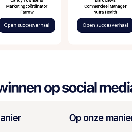
Candy Townsend
Marc Lewis
Marketingcoördinator
Commercieel Manager
Farrow
Nutra Health
Open succesverhaal
Open succesverhaal
j winnen op social medi
manier
Op onze manie