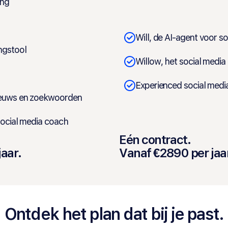
ing
Will, de AI-agent voor s
ngstool
Willow, het social media
Experienced social med
ieuws en zoekwoorden
social media coach
Eén contract.
aar.
Vanaf €2890 per jaa
Ontdek het plan dat bij je past.