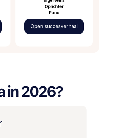
Inge Neels
Oprichter
Pono
Open succesverhaal
a in 2026?
r