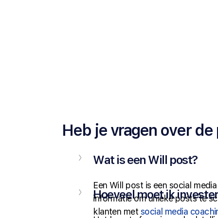
Heb je vragen over de 
Wat is een Will post?
Een Will post is een social medi
Hoeveel moet ik invester
informatie om unieke posts te sc
klanten met
social media coachi