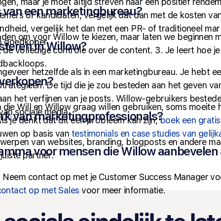
gen, maar je moet altijd streven naar een positief rendeme
s van een marketingbureau?
ers of kandidaten, vergelijk dat dan met de kosten van e
ndheid, vergelijk het dan met een PR- of traditioneel ma
den om voor Willow te kiezen, maar laten we beginnen met
en goedkoper.
esteren in Willow?
e volledige controle over de content. 3. Je leert hoe je 
edbackloops.
 ongeveer hetzelfde als in een marketingbureau. Je hebt 
n verkopen?
strategieën. De tijd die je zou besteden aan het geven v
an het verfijnen van je posts. Willow-gebruikers bested
ie Will en Willow graag willen gebruiken, soms moeit
van sociale media.
rk van marketingprofessionals?
ls je denkt dat dit een probleem kan zijn,
boek een grati
ouwen op basis van
testimonials en case studies van gelijk
ntwerpen van websites, branding, blogposts en andere mar
gramma voor mensen die Willow aanbevelen
juiste partner.
r? Neem contact op met je Customer Success Manager voo
ontact op met Sales
voor meer informatie.