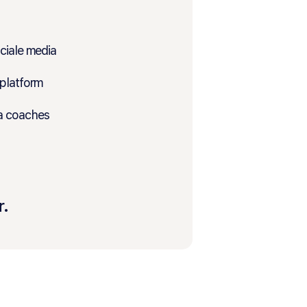
ociale media
 platform
ia coaches
r.