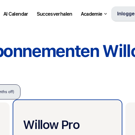
Inlogg
AI Calendar
Succesverhalen
Academie
onnementen Wil
ths off)
Willow Pro