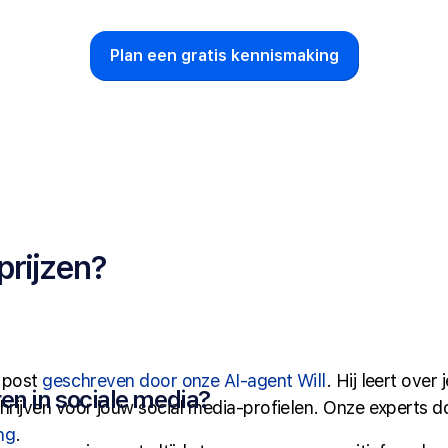
Plan een gratis kennismaking
prijzen?
a post
geschreven door onze AI-agent Will
. Hij leert over 
en in sociale media?
hrijven voor jouw social media-profielen. Onze experts d
ng
.