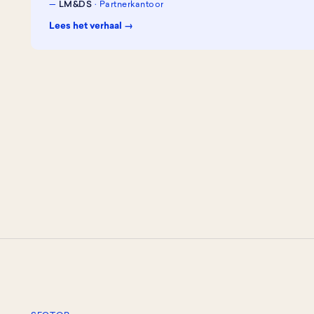
—
LM&DS
· Partnerkantoor
Lees het verhaal →