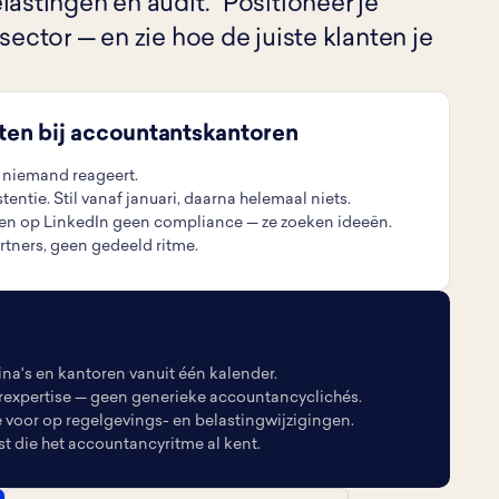
lastingen en audit." Positioneer je
sector — en zie hoe de juiste klanten je
eten bij accountantskantoren
— niemand reageert.
entie. Stil vanaf januari, daarna helemaal niets.
en op LinkedIn geen compliance — ze zoeken ideeën.
tners, geen gedeeld ritme.
na's en kantoren vanuit één kalender.
rexpertise — geen generieke accountancyclichés.
 voor op regelgevings- en belastingwijzigingen.
st die het accountancyritme al kent.