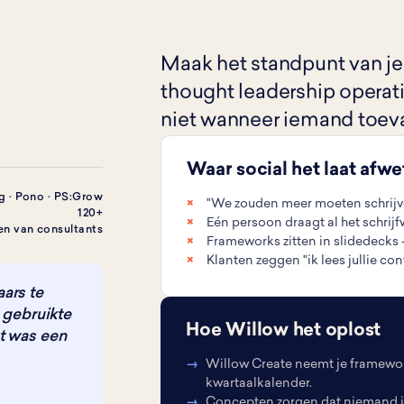
Maak het standpunt van je
thought leadership operati
niet wanneer iemand toevall
Waar social het laat afw
g · Pono · PS:Grow
"We zouden meer moeten schrijven
120+
Eén persoon draagt al het schrijfw
len van consultants
Frameworks zitten in slidedecks 
Klanten zeggen "ik lees jullie cont
ars te
k gebruikte
Hoe Willow het oplost
et was een
Willow Create neemt je framewor
kwartaalkalender.
Concepten zorgen dat niemand in 