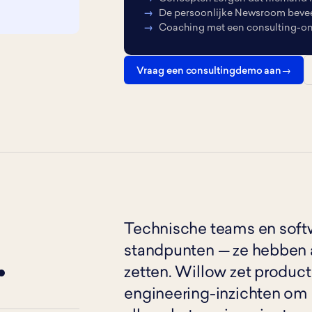
De persoonlijke Newsroom beveelt
Coaching met een consulting-ond
Vraag een consultingdemo aan
Technische teams en soft
standpunten — ze hebben a
.
zetten. Willow zet produc
engineering-inzichten om i