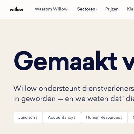
Waarom Willow
Sectoren
Prijzen
Kla
▾
▾
Gemaakt vo
Willow ondersteunt dienstverleners 
in geworden — en we weten dat "diens
Juridisch
Accountancy
Human Resources
↓
↓
↓