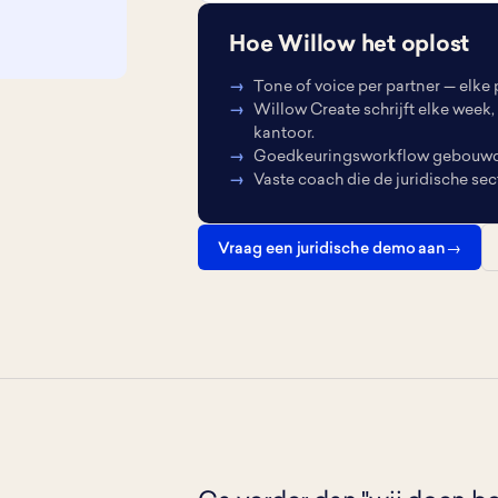
Hoe Willow het oplost
Tone of voice per partner — elke p
Willow Create schrijft elke week,
kantoor.
Goedkeuringsworkflow gebouwd v
Vaste coach die de juridische se
Vraag een juridische demo aan