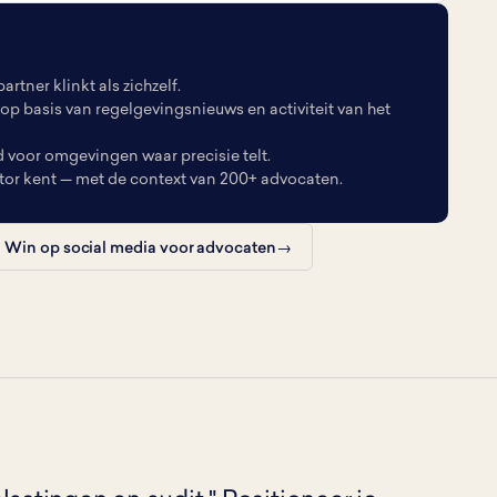
artner klinkt als zichzelf.
 op basis van regelgevingsnieuws en activiteit van het
oor omgevingen waar precisie telt.
ctor kent — met de context van 200+ advocaten.
Win op social media voor advocaten