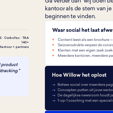
Ga verder dan "wij doen be
kantoor als de stem van je 
beginnen te vinden.
Waar social het laat afw
 · Carbofisc · TAA
Content leest als een brochure 
140+
Seizoensdrukte verpest de consist
Kantoor + partners
Klanten met een eigen zaak zoek
Meerdere kantoren, meerdere par
t product
tracking."
Hoe Willow het oplost
Beheer social over meerdere pagi
Concepten putten uit jouw secto
De dagelijkse newsroom houdt je
1-op-1 coaching met een speciali