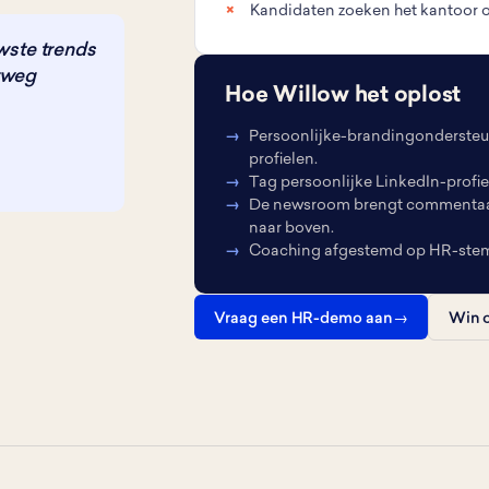
Kandidaten zoeken het kantoor op
uwste trends
erweg
Hoe Willow het oplost
Persoonlijke-brandingondersteun
profielen.
Tag persoonlijke LinkedIn-profie
De newsroom brengt commentaar o
naar boven.
Coaching afgestemd op HR-stem
Vraag een HR-demo aan
Win o