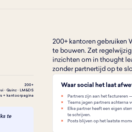
200+ kantoren gebruiken 
te bouwen. Zet regelwijzi
inzichten om in thought le
zonder partnertijd op te sl
Waar social het laat afw
200+
tui · Quinz · LM&DS
rs + kantoorpagina
Partners zijn aan het factureren —
Teams jagen partners achterna vo
Elke partner heeft een eigen stem
te schrijven.
ks te
Posts blijven op het laatste m