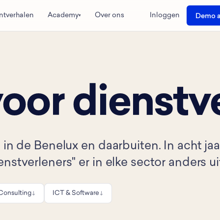
ntverhalen
Academy
Over ons
Inloggen
Demo a
▾
or dienstve
in de Benelux en daarbuiten. In acht jaa
tverleners" er in elke sector anders uit
Consulting
ICT & Software
↓
↓