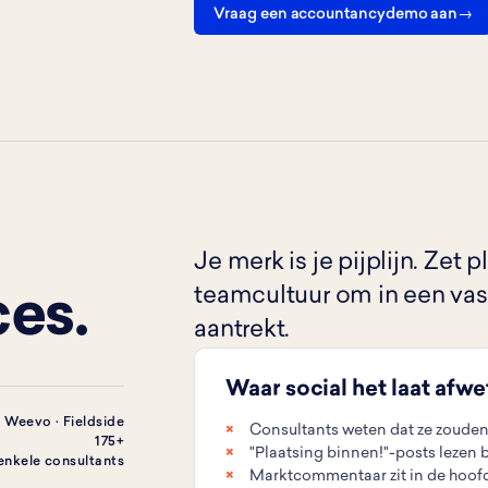
Vraag een accountancydemo aan
Je merk is je pijplijn. Ze
teamcultuur om in een vast
es.
aantrekt.
Waar social het laat afw
· Weevo · Fieldside
Consultants weten dat ze zouden
175+
"Plaatsing binnen!"-posts lezen b
 enkele consultants
Marktcommentaar zit in de hoofd