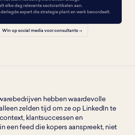
 elke dag relevante sectorartikelen aan.
erlegde expert die strategie plant en werk beoordeelt.
Win op social media voor consultants
warebedrijven hebben waardevolle
lleen zelden tijd om ze op LinkedIn te
tcontext, klantsuccessen en
n een feed die kopers aanspreekt, niet