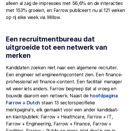
alleen al zag de impressies met 56,6% en de interacties
met 153% groeien, en Farrow publiceert nu al 121 weken
op rij elke week via Willow.
Een recruitmentbureau dat
uitgroeide tot een netwerk van
merken
Kandidaten zoeken niet naar een algemene recruiter.
Een engineer wil engineeringcontent zien. Een finance-
professional wil finance-content. Een facilitair manager
wil weer iets anders. Farrow begreep dat al vroeg en
bouwde daarom een netwerk. Naast de
hoofdpagina
Farrow + Dutch
staan 13 sectorspecifieke
merkpagina's, elk gemaakt voor een ander kandidaat-
en klantpubliek: Farrow + Healthcare, Farrow + IT,
Farrow + Engineering, Farrow + Finance, Farrow +
Facilities, Farrow + Public en meer. Het doel is om in