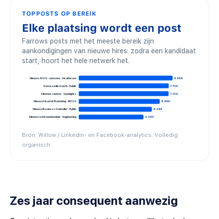
TOPPOSTS OP BEREIK
Elke plaatsing wordt een post
Farrows posts met het meeste bereik zijn
aankondigingen van nieuwe hires: zodra een kandidaat
start, hoort het hele netwerk het.
Nieuwe AFAS-adviseur · Healthcare
8.068
Succesvolle match · Public
7.739
Slimmer zoeken · Spotlights
7.729
Nieuwe Head of Marketing · MOZA
6.966
Nieuwe Business Controller · Public
6.286
Nieuwe werkvoorbereider · Engineering
5.565
Bron: Willow / LinkedIn- en Facebook-analytics. Volledig
organisch.
Zes jaar consequent aanwezig