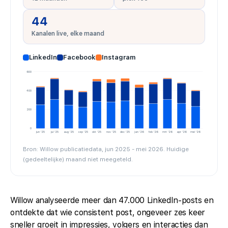
44
Kanalen live, elke maand
LinkedIn
Facebook
Instagram
600
400
200
0
jun '25
jul '25
aug '25
sep '25
okt '25
nov '25
dec '25
jan '26
feb '26
mrt '26
apr '26
mei '26
Bron: Willow publicatiedata, jun 2025 - mei 2026. Huidige
(gedeeltelijke) maand niet meegeteld.
Willow analyseerde meer dan 47.000 LinkedIn-posts en
ontdekte dat wie consistent post, ongeveer zes keer
sneller groeit in impressies, volgers en interacties dan