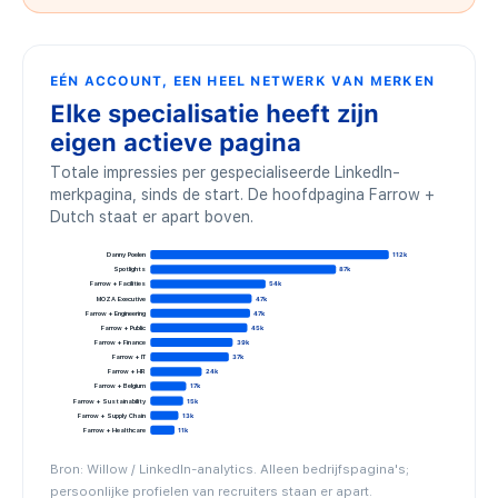
EÉN ACCOUNT, EEN HEEL NETWERK VAN MERKEN
Elke specialisatie heeft zijn
eigen actieve pagina
Totale impressies per gespecialiseerde LinkedIn-
merkpagina, sinds de start. De hoofdpagina Farrow +
Dutch staat er apart boven.
Danny Poelen
112k
Spotlights
87k
Farrow + Facilities
54k
MOZA Executive
47k
Farrow + Engineering
47k
Farrow + Public
45k
Farrow + Finance
39k
Farrow + IT
37k
Farrow + HR
24k
Farrow + Belgium
17k
Farrow + Sustainability
15k
Farrow + Supply Chain
13k
Farrow + Healthcare
11k
Bron: Willow / LinkedIn-analytics. Alleen bedrijfspagina's;
persoonlijke profielen van recruiters staan er apart.