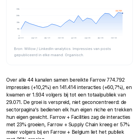
40k
33.701
30k
20k
10k
0
jun '24
sep '24
dec '24
mrt '25
jun '25
sep '25
dec '25
mrt '26
Bron: Willow / LinkedIn-analytics. Impressies van posts
gepubliceerd in elke maand. Organisch.
Over alle 44 kanalen samen bereikte Farrow 774.792
impressies (+10,2%) en 141.414 interacties (+60,7%), en
kwamen er 1.934 volgers bij tot een totaalpubliek van
29.071. De groei is verspreid, niet geconcentreerd: de
sectorpagina's bedienen elk hun eigen niche en trekken
hun eigen gewicht. Farrow + Facilities zag de interacties
met 23% groeien, Farrow + Supply Chain kreeg er 57%
meer volgers bij en Farrow + Belgium liet het publiek