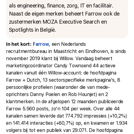
als engineering, finance, zorg, IT en facilitair.
Naast de eigen merken beheert Farrow ook de
zustermerken MOZA Executive Search en
Spotlights in België.
In het kort:
Farrow
, een Nederlands
recruitmentbureau in Maastricht en Eindhoven, is sinds
november 2019 klant bij Willow. Vandaag beheert
marketingcoördinator Candy Townsend 44 actieve
kanalen vanuit één Willow-account: de hoofdpagina
Farrow + Dutch, 13 sectorspecifieke merkpagina's, 8
persoonlijke profielen (waaronder die van mede-
oprichters Danny Poelen en Rob Hounjet) en 2
klantmerken. In de afgelopen 12 maanden publiceerde
Farrow 5.560 posts, zo'n 104 per week. Over alle 44
kanalen samen leverde dat 774.792 impressies (+10,2%)
en 141.414 interacties (+60,7%) op, en kwamen er 1.934
volgers bij tot een publiek van 29.071. De hoofdpagina