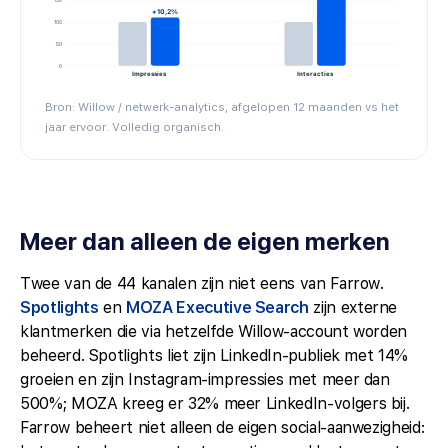
150
+10,2%
100
50
0
Impressies
Interacties
Bron: Willow / netwerk-analytics, afgelopen 12 maanden vs het
jaar ervoor. Volledig organisch.
Meer dan alleen de eigen merken
Twee van de 44 kanalen zijn niet eens van Farrow.
Spotlights
en
MOZA Executive Search
zijn externe
klantmerken die via hetzelfde Willow-account worden
beheerd. Spotlights liet zijn LinkedIn-publiek met 14%
groeien en zijn Instagram-impressies met meer dan
500%; MOZA kreeg er 32% meer LinkedIn-volgers bij.
Farrow beheert niet alleen de eigen social-aanwezigheid: