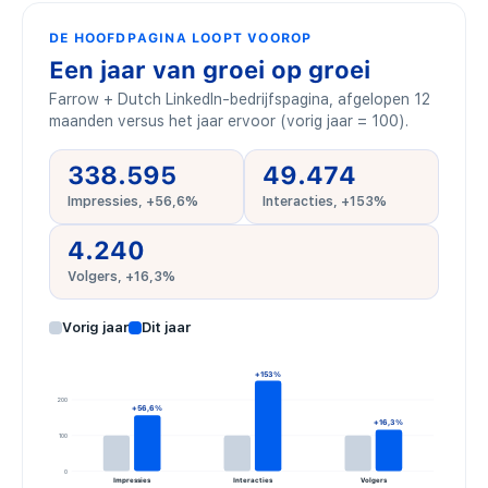
DE HOOFDPAGINA LOOPT VOOROP
Een jaar van groei op groei
Farrow + Dutch LinkedIn-bedrijfspagina, afgelopen 12
maanden versus het jaar ervoor (vorig jaar = 100).
338.595
49.474
Impressies, +56,6%
Interacties, +153%
4.240
Volgers, +16,3%
Vorig jaar
Dit jaar
+153%
200
+56,6%
+16,3%
100
0
Impressies
Interacties
Volgers