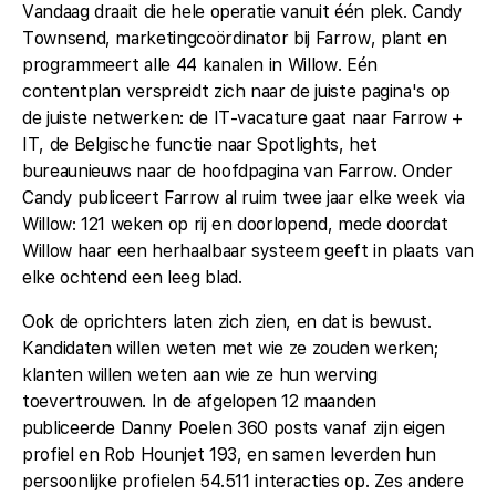
Vandaag draait die hele operatie vanuit één plek. Candy
Townsend, marketingcoördinator bij Farrow, plant en
programmeert alle 44 kanalen in Willow. Eén
contentplan verspreidt zich naar de juiste pagina's op
de juiste netwerken: de IT-vacature gaat naar Farrow +
IT, de Belgische functie naar Spotlights, het
bureaunieuws naar de hoofdpagina van Farrow. Onder
Candy publiceert Farrow al ruim twee jaar elke week via
Willow: 121 weken op rij en doorlopend, mede doordat
Willow haar een herhaalbaar systeem geeft in plaats van
elke ochtend een leeg blad.
Ook de oprichters laten zich zien, en dat is bewust.
Kandidaten willen weten met wie ze zouden werken;
klanten willen weten aan wie ze hun werving
toevertrouwen. In de afgelopen 12 maanden
publiceerde Danny Poelen 360 posts vanaf zijn eigen
profiel en Rob Hounjet 193, en samen leverden hun
persoonlijke profielen 54.511 interacties op. Zes andere