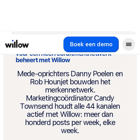
Meer succesverhalen
Boek een demo
Hoe Farrow 44 social-mediakanalen
voor een heel recruitmentnetwerk
beheert met Willow
Mede-oprichters Danny Poelen en
Rob Hounjet bouwden het
merkennetwerk.
Marketingcoördinator Candy
Townsend houdt alle 44 kanalen
actief met Willow: meer dan
honderd posts per week, elke
week.