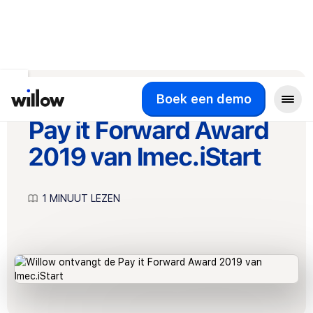
Terug naar het overzicht
Willow ontvangt de
Boek een demo
Pay it Forward Award
2019 van Imec.iStart
1 MINUUT LEZEN