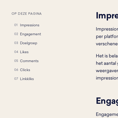
Impre
OP DEZE PAGINA
Impressions
Impression
Engagement
per platfo
Doelgroep
verschene
Likes
Het is bel
Comments
het aantal 
Clicks
weergaven 
impression
Linkkliks
Enga
Engagement