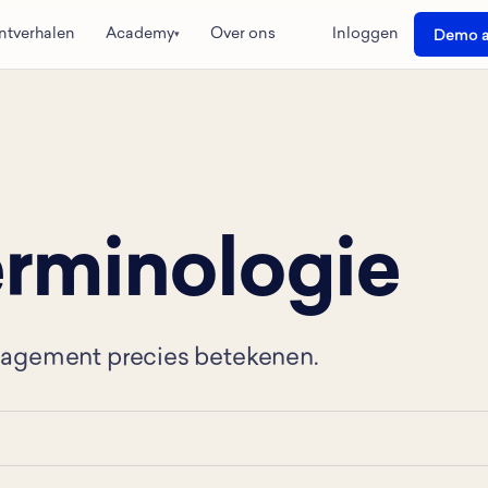
ntverhalen
Academy
Over ons
Inloggen
Demo a
▾
erminologie
gagement precies betekenen.