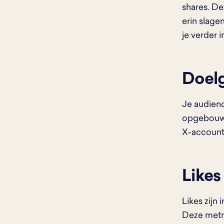
shares. De
erin slage
je verder i
Doel
Je audienc
opgebouwd.
X-accounts
Likes
Likes zijn
Deze metr