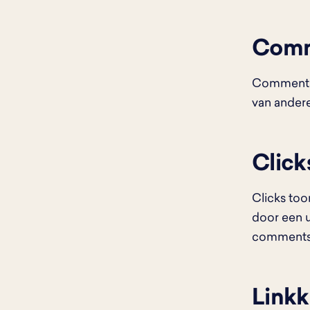
Com
Comments g
van andere
Click
Clicks too
door een u
comments
Linkk