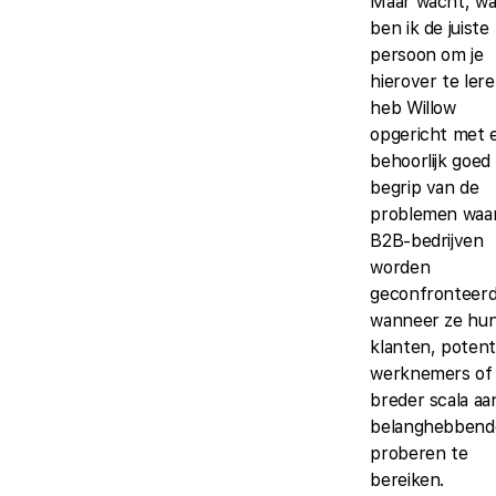
Maar wacht, w
ben ik de juiste
persoon om je
hierover te lere
heb Willow
opgericht met 
behoorlijk goed
begrip van de
problemen waa
B2B-bedrijven
worden
geconfronteer
wanneer ze hu
klanten, potent
werknemers of
breder scala aa
belanghebbend
proberen te
bereiken.