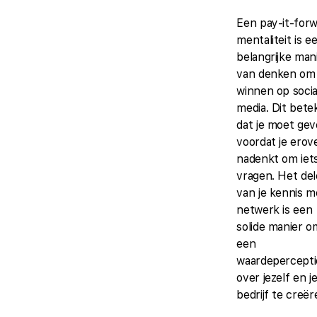
Een pay-it-for
mentaliteit is e
belangrijke man
van denken om
winnen op socia
media. Dit bete
dat je moet ge
voordat je erov
nadenkt om iet
vragen. Het de
van je kennis m
netwerk is een
solide manier o
een
waardepercepti
over jezelf en j
bedrijf te creër