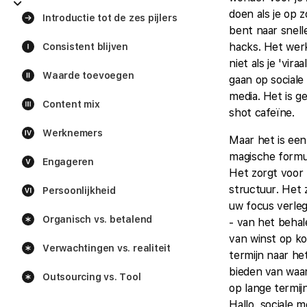
doen als je op 
Introductie tot de zes pijlers
bent naar snell
hacks. Het wer
Consistent blijven
niet als je 'viraal
Waarde toevoegen
gaan op sociale
media. Het is g
Content mix
shot cafeïne.
Werknemers
Maar het is een
magische formu
Engageren
Het zorgt voor
structuur. Het 
Persoonlijkheid
uw focus verle
Organisch vs. betalend
- van het beha
van winst op ko
Verwachtingen vs. realiteit
termijn naar he
bieden van waa
Outsourcing vs. Tool
op lange termijn
Hallo, sociale m