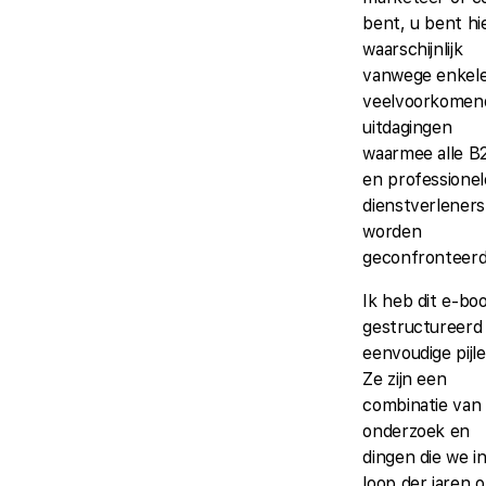
bent, u bent hi
waarschijnlijk
vanwege enkel
veelvoorkomen
uitdagingen
waarmee alle B
en professionel
dienstverleners
worden
geconfronteerd
Ik heb dit e-bo
gestructureerd 
eenvoudige pijle
Ze zijn een
combinatie van
onderzoek en
dingen die we i
loop der jaren 