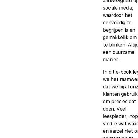
aanwezigheid o
sociale media,
waardoor het
eenvoudig te
begrijpen is en
gemakkelijk om i
te blinken. Altij
een duurzame
manier.
In dit e-book l
we het raamwer
dat we bij al on
klanten gebrui
om precies dat 
doen. Veel
leesplezier, hope
vind je wat waa
en aarzel niet 