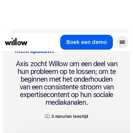
Meer succesverhalen
Boek een demo
Hoe Axis een op expertise gebaseerd
merk opbouwt
Axis zocht Willow om een deel van
hun probleem op te lossen; om te
beginnen met het onderhouden
van een consistente stroom van
expertisecontent op hun sociale
mediakanalen.
3 minuten leestijd