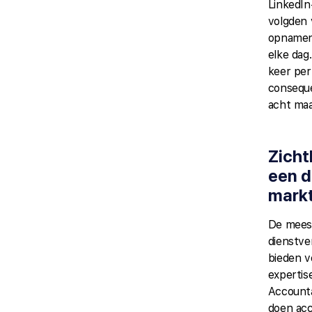
LinkedIn
volgden 
opnamen.
elke da
keer per
consequ
acht ma
Zicht
een d
mark
De mees
dienstve
bieden v
expertis
Account
doen ac