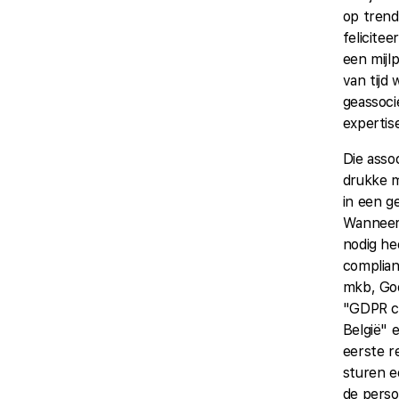
op trends
felicite
een mijl
van tijd
geassoci
expertis
Die assoc
drukke m
in een ge
Wanneer
nodig h
complia
mkb, Goo
"GDPR c
België" 
eerste r
sturen e
de perso