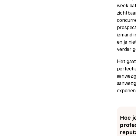
week dat
zichtbaa
concurre
prospect
iemand i
en je niet
verder g
Het gaat
perfecti
aanwezig
aanwezig
exponent
Hoe je
profe
reput