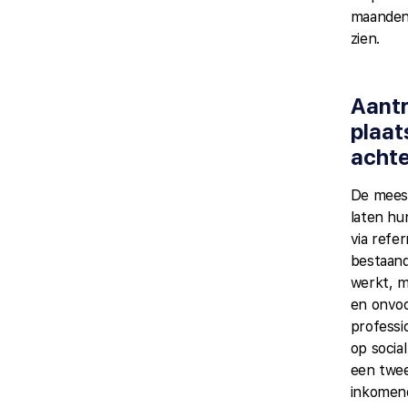
maanden
zien.
Aantr
plaat
achte
De meest
laten hu
via refe
bestaand
werkt, m
en onvoo
professi
op socia
een twee
inkomend