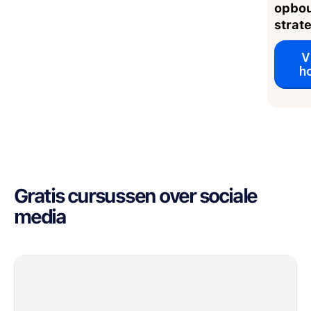
opbou
strat
V
h
Gratis cursussen over sociale
media