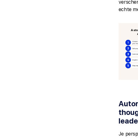
versche
echte m
Autor
thou
leade
Je persp