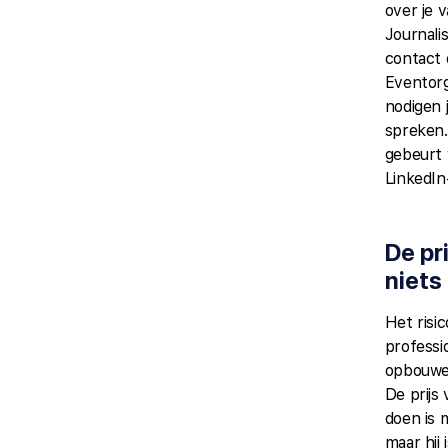
over je 
Journal
contact 
Eventor
nodigen 
spreken.
gebeurt 
LinkedIn-
De pr
niets
Het risi
professi
opbouwen
De prijs 
doen is m
maar hij 