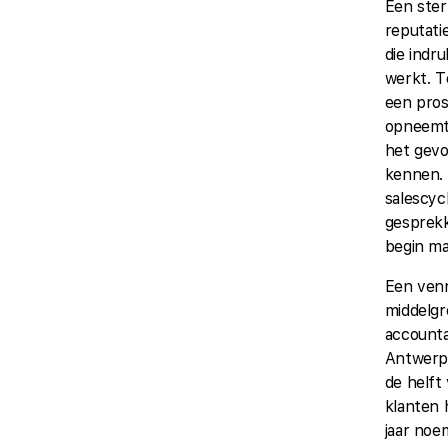
Een ster
reputati
die indru
werkt. T
een pro
opneemt
het gevo
kennen. 
salescyc
gesprek
begin ma
Een venn
middelgr
accounta
Antwerpe
de helft
klanten 
jaar noe