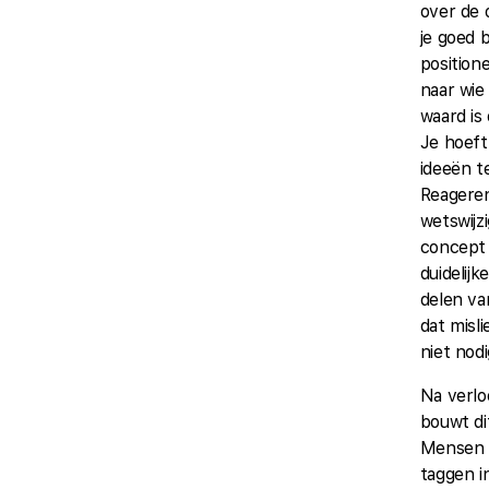
over de 
je goed b
positione
naar wie
waard is 
Je hoeft
ideeën t
Reagere
wetswijz
concept 
duidelijk
delen va
dat misl
niet nodi
Na verlo
bouwt dit
Mensen 
taggen i