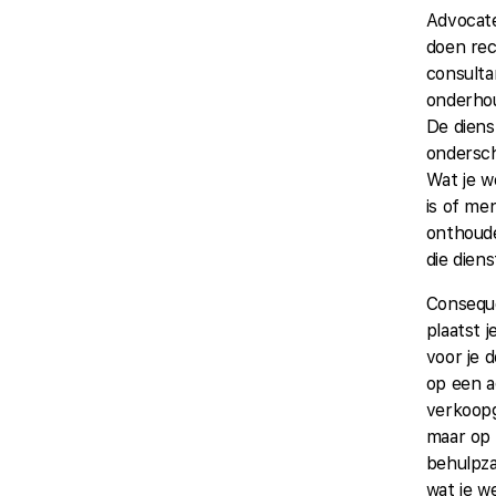
Advocat
doen rec
consult
onderho
De diens
ondersch
Wat je w
is of me
onthoud
die dien
Consequ
plaatst j
voor je 
op een a
verkoopg
maar op
behulpza
wat je w