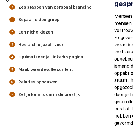
gesp
Zes stappen van personal branding
Mensen 
Bepaal je doelgroep
mensen 
vertrouwe
Een niche kiezen
zo gewee
veranderd
Hoe stel je jezelf voor
vertrou
Optimaliseer je LinkedIn pagina
opgebou
iemand d
Maak waardevolle content
oppakt o
stuurt, 
Relaties opbouwen
opgezoc
door je 
Zet je kennis om in de praktijk
gescroll
post of 
hebben 
gevormd