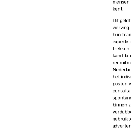
mensen d
kent.
Dit geld
werving.
hun team
expertis
trekken
kandidat
recruitm
Nederlan
het indi
posten 
consulta
spontane 
binnen 
verdubbe
gebruikt
adverten