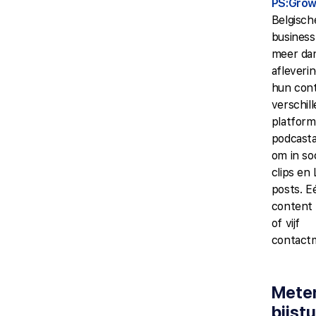
PS:Gro
Belgisch
busines
meer da
afleveri
hun con
verschil
platform
podcasta
om in so
clips en
posts. E
content 
of vijf
contact
Mete
bijst