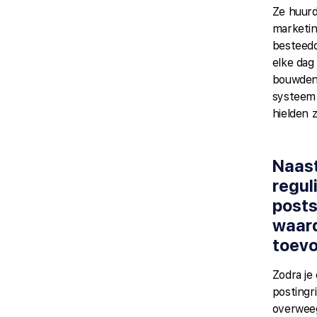
Ze huur
marketin
besteedd
elke dag
bouwden
systeem
hielden z
Naas
regul
posts
waar
toev
Zodra je
postingr
overweeg