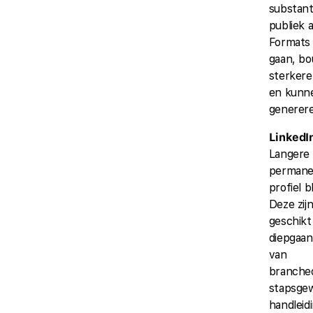
substanti
publiek 
Formats 
gaan, b
sterkere
en kunne
generer
LinkedIn
Langere 
permane
profiel b
Deze zij
geschikt
diepgaan
van
branche
stapsgew
handleid