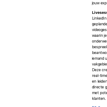
jouw exp
Liveses
LinkedIn
gepland
videoge
waarin j
onderwe
bespreek
beantwo
iemand u
vakgebie
Deze cr
real-tim
en leide
directe 
met pote
klanten.