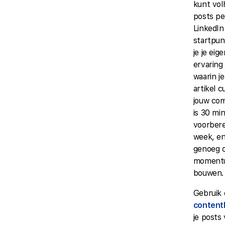
kunt vo
posts p
LinkedIn
startpun
je je eig
ervaring
waarin j
artikel 
jouw co
is 30 mi
voorbere
week, en
genoeg 
momentu
bouwen.
Gebruik
content
je posts