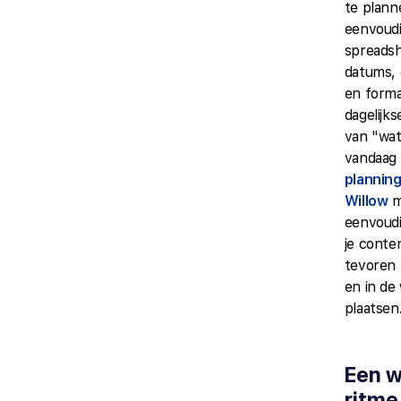
te plann
eenvoud
spreads
datums,
en form
dagelijk
van "wat
vandaag
planning
Willow
m
eenvoudi
je conte
tevoren
en in de
plaatsen
Een w
ritme