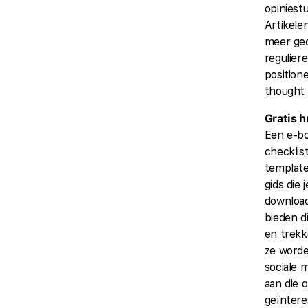
opiniest
Artikele
meer ge
regulier
positione
thought 
Gratis 
Een e-b
checklis
template
gids die 
downloa
bieden d
en trek
ze worde
sociale 
aan die 
geïnteres