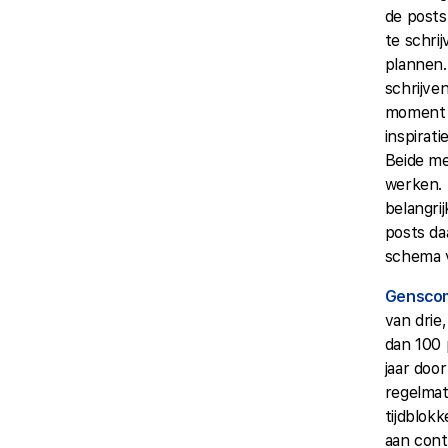
de posts
te schrij
plannen
schrijven
moment 
inspirati
Beide m
werken.
belangrij
posts da
schema v
Gensco
van drie
dan 100 
jaar door
regelmat
tijdblokk
aan cont