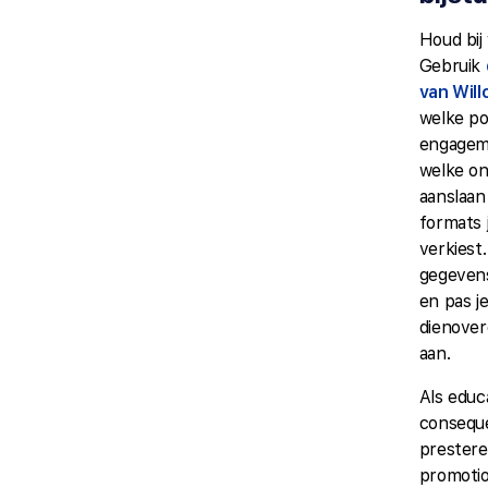
Houd bij
Gebruik
van Wil
welke po
engageme
welke o
aanslaan
formats 
verkiest.
gegevens
en pas j
dienove
aan.
Als educ
consequ
prester
promotio