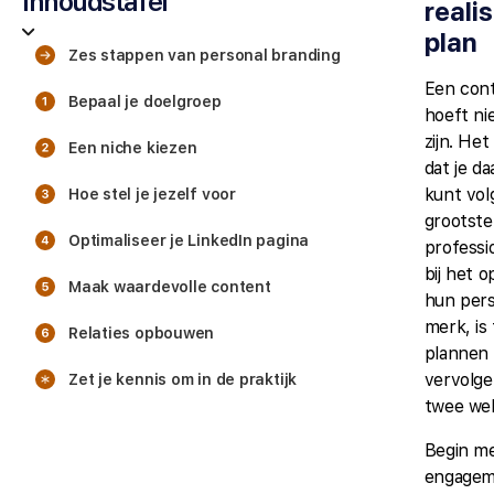
Inhoudstafel
reali
plan
Zes stappen van personal branding
Een cont
Bepaal je doelgroep
hoeft ni
zijn. Het
Een niche kiezen
dat je da
kunt vol
Hoe stel je jezelf voor
grootste
Optimaliseer je LinkedIn pagina
professi
bij het 
Maak waardevolle content
hun pers
merk, is
Relaties opbouwen
plannen
vervolge
Zet je kennis om in de praktijk
twee we
Begin m
engageme