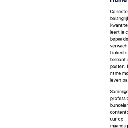
Consisten
belangri
kwantitei
leert je
bepaalde
verwach
LinkedIn
beloont 
posten. 
ritme moe
leven pa
Sommig
professi
bundele
contentc
uur op
maandag