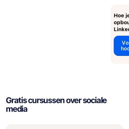
Hoe je
opbo
Linke
Vo
ho
Gratis cursussen over sociale
media