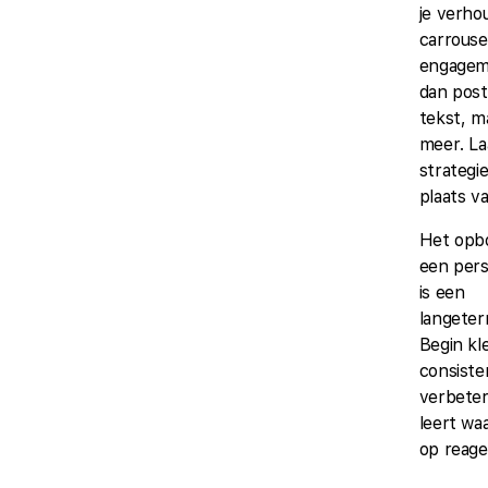
je verho
carrouse
engagem
dan post
tekst, m
meer. La
strategie
plaats va
Het opb
een pers
is een
langeter
Begin klei
consiste
verbeter
leert waa
op reage