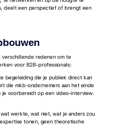
n, te netwerken en op de hoogte te
ts, deelt een perspectief of brengt een
 opbouwen
ek verschillende redenen om te
werken voor B2B-professionals:
e begeleiding die je publiek direct kan
eelt die mkb-ondernemers aan het einde
je je voorbereidt op een video-interview.
: wat werkte, wat niet, wat je anders zou
xpertise tonen, geen theoretische