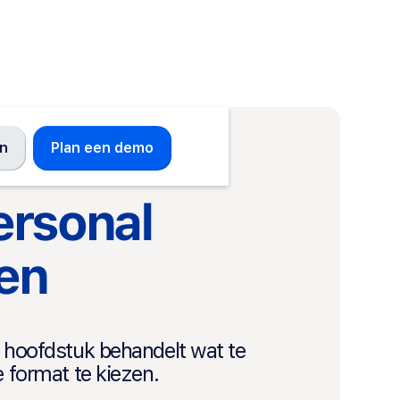
en
Plan een demo
ersonal
ien
t hoofdstuk behandelt wat te
e format te kiezen.