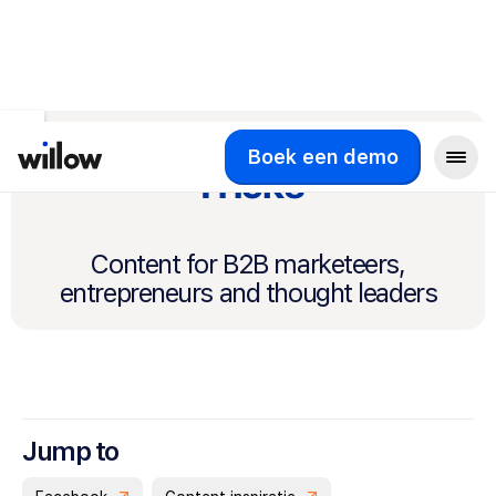
Social Media Tips &
Boek een demo
Tricks
Content for B2B marketeers,
entrepreneurs and thought leaders
Jump to