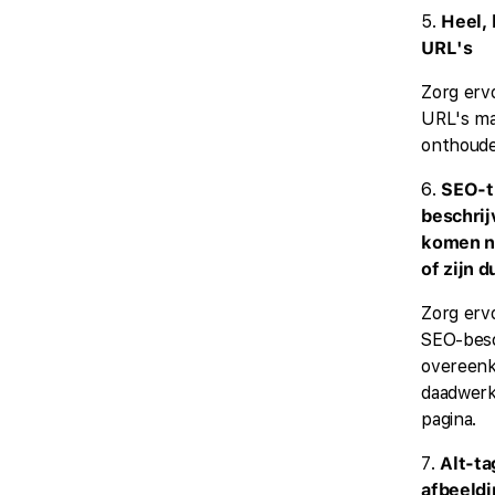
5.
Heel, 
URL's
Zorg ervo
URL's mak
onthouden
6.
SEO-ti
beschrij
komen n
of zijn 
Zorg erv
SEO-besc
overeen
daadwerke
pagina.
7.
Alt-ta
afbeeld