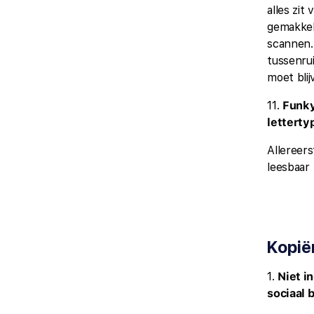
alles zit 
gemakkeli
scannen.
tussenrui
moet blij
11.
Funk
letterty
Allereers
leesbaar
Kopië
1.
Niet in
sociaal 