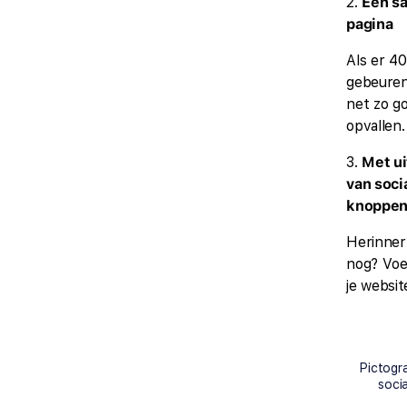
2.
Een s
pagina
Als er 40
gebeuren
net zo g
opvallen.
3.
Met u
van soci
knoppe
Herinner 
nog? Voe
je websit
Pictogr
soci