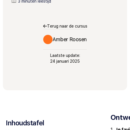
3 minuten leestijd
Terug naar de cursus
Amber Roosen
Laatste update:
24 januari 2025
Ontw
Inhoudstafel
1.
Je fav