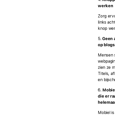
werken
Zorg erv
links ach
knop we
5.
Geen a
op blogs
Mensen 
webpagin
zien ze m
Titels, a
en bijsch
6.
Mobie
die er ra
helemaal
Mobiel is