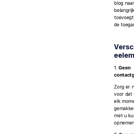
blog naar
belangrij
toevoegt.
de toega
Versc
e
ele
1.
Geen
contact
Zorg er n
voor dat
elk mom
gemakkel
met u k
opnemen