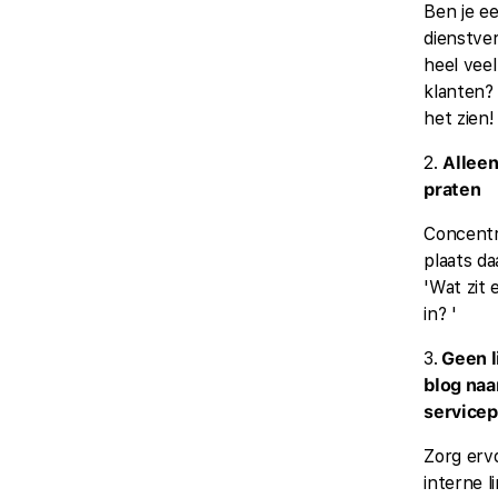
Ben je e
dienstve
heel vee
klanten? 
het zien!
2.
Alleen
praten
Concentr
plaats d
'Wat zit 
in? '
3.
Geen l
blog naar
servicep
Zorg ervo
interne l