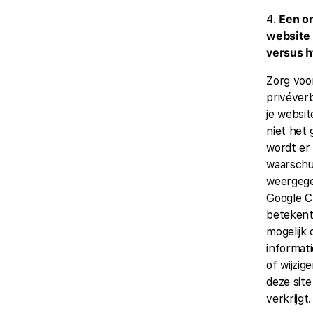
4.
Een on
website 
versus h
Zorg voo
privéver
je websit
niet het g
wordt er
waarsch
weergege
Google C
betekent
mogelijk 
informati
of wijzige
deze site
verkrijgt.