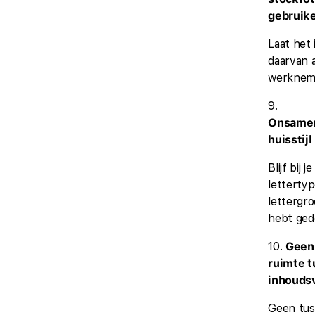
gebruik
Laat het 
daarvan 
werkneme
9.
Onsame
huisstijl
Blijf bij j
lettertyp
lettergroo
hebt gede
10.
Geen 
ruimte 
inhouds
Geen tus