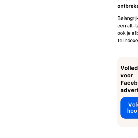
ontbrek
Belangrij
een alt-
ook je af
te indexe
Volled
voor
Faceb
adver
Vo
hoo