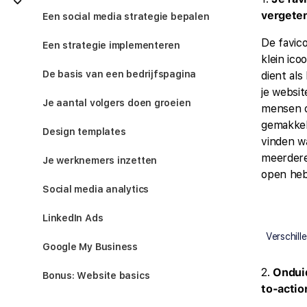
vergete
Een social media strategie bepalen
De favico
Een strategie implementeren
klein ico
De basis van een bedrijfspagina
dient als 
je websit
Je aantal volgers doen groeien
mensen o
gemakkeli
Design templates
vinden w
meerdere
Je werknemers inzetten
open he
Social media analytics
LinkedIn Ads
Verschill
Google My Business
2.
Onduid
Bonus: Website basics
to-acti