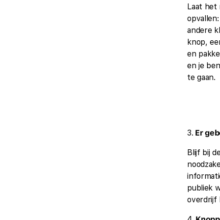
Laat het
opvallen:
andere k
knop, een
en pakke
en je ben
te gaan.
3.
Er geb
Blijf bij d
noodzakel
informati
publiek w
overdrijf 
4.
Knoppe