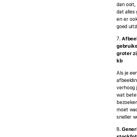
dan ooit,
dat alles
en er oo
goed uitzi
7.
Afbee
gebruike
groter z
kb
Als je ee
afbeeldin
verhoog j
wat bete
bezoeker
moet wa
sneller w
8.
Gener
stockfot